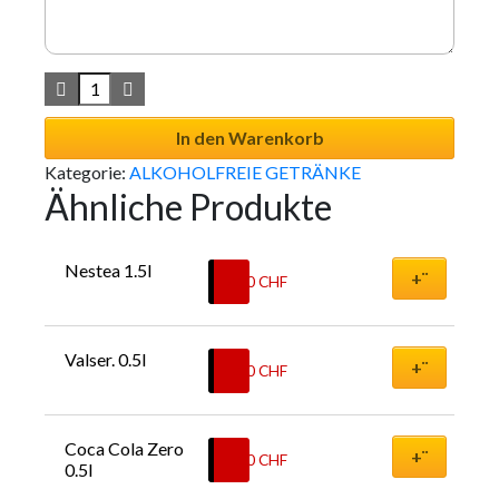
In den Warenkorb
Kategorie:
ALKOHOLFREIE GETRÄNKE
Ähnliche Produkte
Nestea 1.5l
+¨
7.00
CHF
Valser. 0.5l
+¨
4.00
CHF
Coca Cola Zero 
+¨
4.00
CHF
0.5l