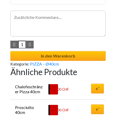
In den Warenkorb
Kategorie:
PIZZA – Ø40cm
Ähnliche Produkte
Chalofeschränz
+¨
31.00
CHF
er Pizza 40cm
Prosciutto  
+¨
30.00
CHF
40cm