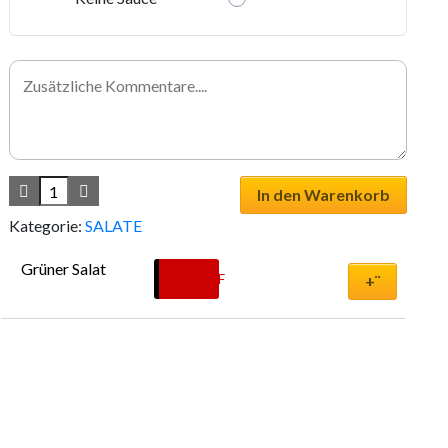
In den Warenkorb
Kategorie:
SALATE
Grüner Salat
8.00
CHF
+¨