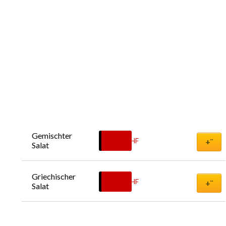
Gemischter 
10.00
CHF
+¨
Salat
Griechischer 
12.00
CHF
+¨
Salat